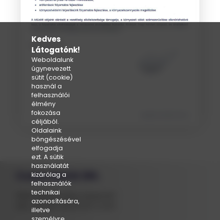
Kedves
Látogatónk!
Weboldalunk
úgynevezett
sütit (cookie)
használ a
felhasználói
élmény
fokozása
céljából.
Oldalaink
böngészésével
elfogadja
ezt. A sütik
használatát
Csaba Metál ZRt.
kizárólag a
felhasználók
technikai
5600 Békéscsaba, Kerek 637.
azonosítására,
GPS: 46° 38' 46.9"N 21° 3' 9.1"E
illetve
személyre