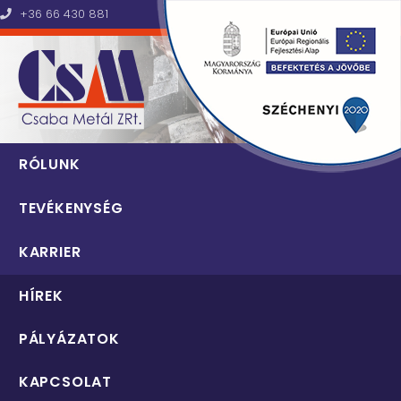
+36 66 430 881
Csaba Metál Zrt.
RÓLUNK
TEVÉKENYSÉG
KARRIER
HÍREK
PÁLYÁZATOK
KAPCSOLAT