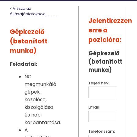
< Vissza az
állásajánlatokhoz.
Jelentkezzen
erre a
Gépkezelő
pozícióra:
(betanított
munka)
Gépkezelő
(betanított
Feladatai:
munka)
NC
Teljes név:
megmunkáló
gépek
kezelése,
kiszolgálása
Email:
és napi
karbantartása.
A
Telefonszám: