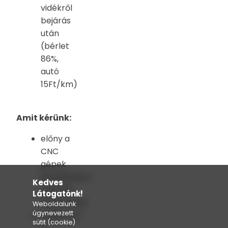
vidékről
bejárás
után
(bérlet
86%,
autó
15Ft/km)
Amit kérünk:
előny a
CNC
gépek
kezelésében
Kedves
szerzett
Látogatónk!
tapasztalat
Weboldalunk
úgynevezett
önéletrajz
sütit (cookie)
a