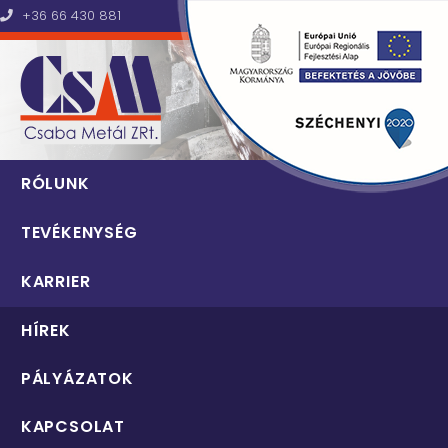
+36 66 430 881
Csaba Metál Zrt.
RÓLUNK
TEVÉKENYSÉG
KARRIER
HÍREK
PÁLYÁZATOK
KAPCSOLAT