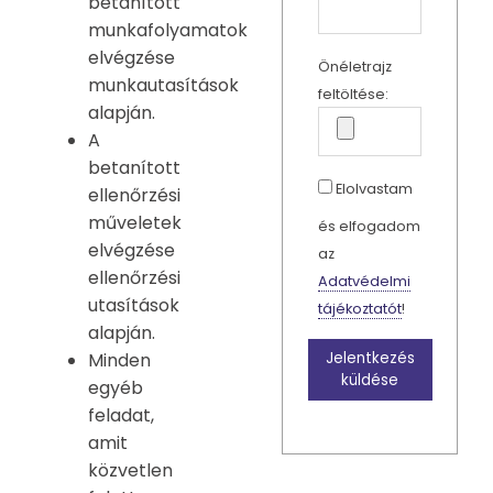
betanított
munkafolyamatok
elvégzése
Önéletrajz
munkautasítások
feltöltése:
alapján.
A
betanított
Elolvastam
ellenőrzési
műveletek
és elfogadom
elvégzése
az
ellenőrzési
Adatvédelmi
utasítások
tájékoztatót
!
alapján.
Minden
Jelentkezés
küldése
egyéb
feladat,
amit
közvetlen