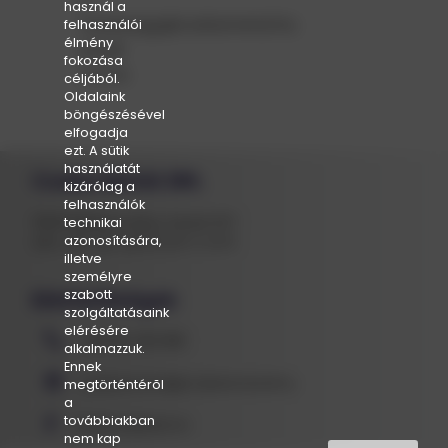
használ a
munkaugy@csabametal.hu
felhasználói
élmény
email
fokozása
címre
céljából.
Oldalaink
böngészésével
elfogadja
ezt. A sütik
használatát
Csaba Metál ZRt.
kizárólag a
felhasználók
5600 Békéscsaba, Kerek 637.
technikai
azonosítására,
GPS: 46° 38' 46.9"N 21° 3' 9.1"E
illetve
személyre
szabott
Elérhetőségek
szolgáltatásaink
elérésére
+36 66 430 881
alkalmazzuk.
Ennek
csabametal@csabametal.hu
megtörténtérõl
a
továbbiakban
Csaba Metál Zrt.
nem kap