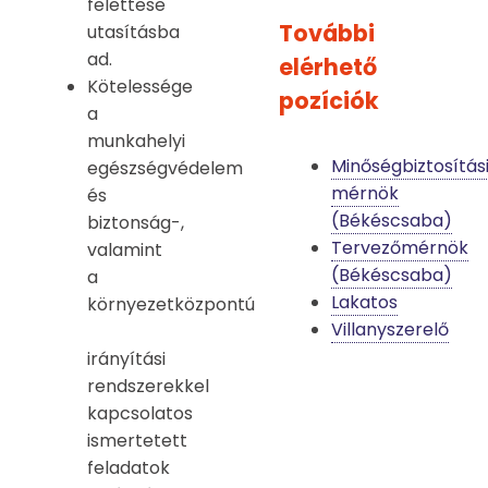
felettese
További
utasításba
ad.
elérhető
Kötelessége
pozíciók
a
munkahelyi
Minőségbiztosítás
egészségvédelem
mérnök
és
(Békéscsaba)
biztonság-,
Tervezőmérnök
valamint
(Békéscsaba)
a
Lakatos
környezetközpontú
Villanyszerelő
irányítási
rendszerekkel
kapcsolatos
ismertetett
feladatok