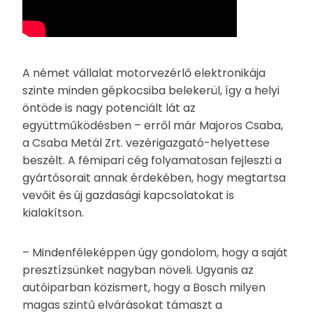
A német vállalat motorvezérlő elektronikája
szinte minden gépkocsiba belekerül, így a helyi
öntöde is nagy potenciált lát az
együttműködésben – erről már Majoros Csaba,
a Csaba Metál Zrt. vezérigazgató-helyettese
beszélt. A fémipari cég folyamatosan fejleszti a
gyártósorait annak érdekében, hogy megtartsa
vevőit és új gazdasági kapcsolatokat is
kialakítson.
– Mindenféleképpen úgy gondolom, hogy a saját
presztízsünket nagyban növeli. Ugyanis az
autóiparban közismert, hogy a Bosch milyen
magas szintű elvárásokat támaszt a