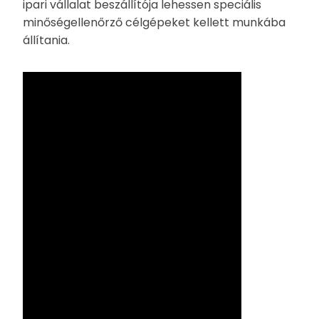
ipari vállalat beszállítója lehessen speciális
minőségellenőrző célgépeket kellett munkába
állítania.