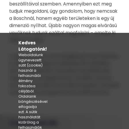
beszállítóival szemben. Amennyiben ezt meg
tudjuk megoldani, úgy gondolom, hogy nemcsak
a Boschnál, hanem egyéb területeken is egy új
dimenzió nyílhat. Újabb nagyon magas elvárású
vevőknek tudunk ezáltal megfelelni – emelte ki
Majoros Csaba.
Kedves
Látogatónk!
Weboldalunk
A legkorszerűbb technológiáknak köszönhetően
úgynevezett
a vállalat jelenlegi termékeinek 90 százaléka
sütit (cookie)
kerül az autóiparba. Közvetlen beszállítói két
használ a
felhasználói
nagy német autógyártónak, emellett számos
élmény
olyan cégnek készítenek alkatrészeket, amelyek
fokozása
céljából.
a piacvezető autógyártóknak szállítanak be.
Oldalaink
böngészésével
elfogadja
ezt. A sütik
használatát
Csaba Metál ZRt.
kizárólag a
felhasználók