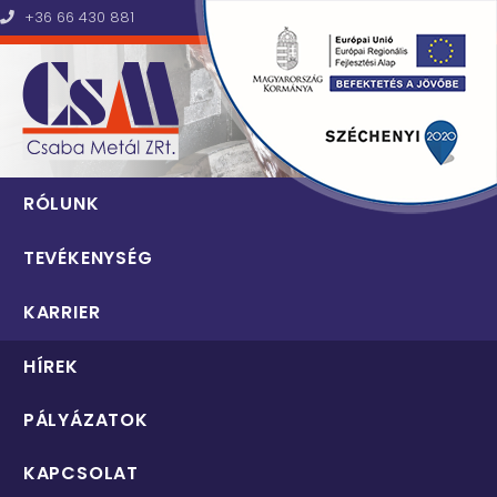
+36 66 430 881
Csaba Metál Zrt.
RÓLUNK
TEVÉKENYSÉG
KARRIER
HÍREK
PÁLYÁZATOK
KAPCSOLAT