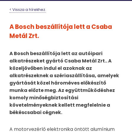
< Vissza a hírekhez.
A Bosch beszállítója lett a Csaba
Metál Zrt.
A Bosch beszállítója lett az autóipari
alkatrészeket gyártó Csaba Metál Zrt.. A
közeljövőben indul el azoknak az
alkatrészeknek a szériaszállítása, amelyek
gyártását közel hároméves előkészítő
munka előzte meg. Az együttműködéshez
komoly minőségbiztosítási
követelményeknek kellett megfelelnie a
békéscsabai cégnek.
A motorvezérlő elektronika öntött alumínium